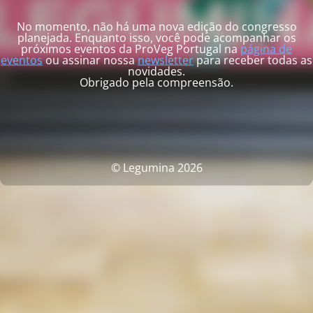
No momento, não há uma nova edição do congresso
planejada. Enquanto isso, você pode acompanhar os
próximos eventos da ProVeg Portugal na
página de
eventos
ou assinar nossa
newsletter
para receber todas as
novidades.
Obrigado pela compreensão.
© Legumina 2026