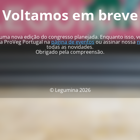
Voltamos em breve
ma nova edição do congresso planejada. Enquanto isso,
da ProVeg Portugal na
página de eventos
ou assinar nossa
n
todas as novidades.
Obrigado pela compreensão.
© Legumina 2026