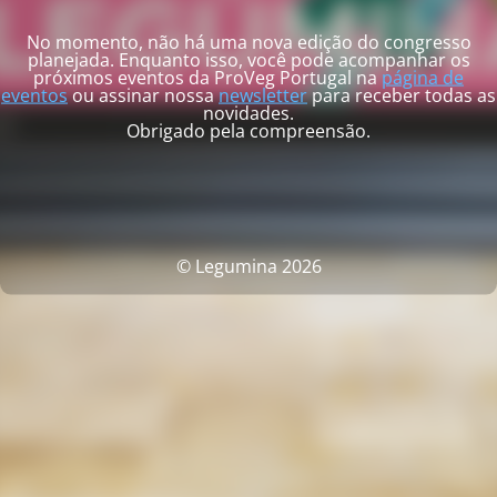
No momento, não há uma nova edição do congresso
planejada. Enquanto isso, você pode acompanhar os
próximos eventos da ProVeg Portugal na
página de
eventos
ou assinar nossa
newsletter
para receber todas as
novidades.
Obrigado pela compreensão.
© Legumina 2026