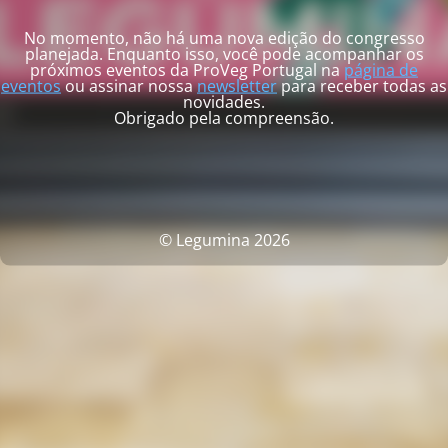
No momento, não há uma nova edição do congresso
planejada. Enquanto isso, você pode acompanhar os
próximos eventos da ProVeg Portugal na
página de
eventos
ou assinar nossa
newsletter
para receber todas as
novidades.
Obrigado pela compreensão.
© Legumina 2026