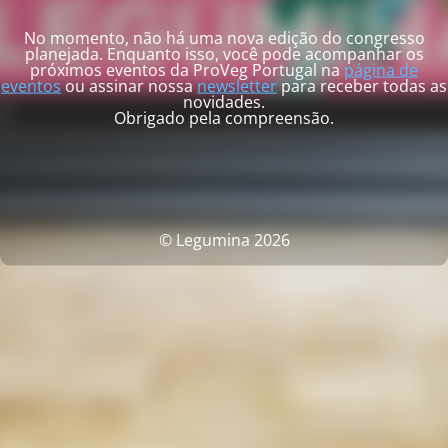
No momento, não há uma nova edição do congresso
planejada. Enquanto isso, você pode acompanhar os
próximos eventos da ProVeg Portugal na
página de
eventos
ou assinar nossa
newsletter
para receber todas as
novidades.
Obrigado pela compreensão.
© Legumina 2026